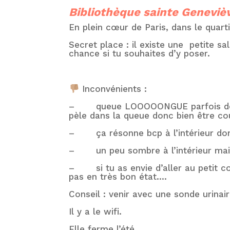
Bibliothèque sainte Geneviè
En plein cœur de Paris, dans le quar
Secret place : il existe une petite sal
chance si tu souhaites d’y poser.
Inconvénients :
–
queue LOOOOONGUE parfois donc 
pèle dans la queue donc bien être c
–
ça résonne bcp à l’intérieur d
–
un peu sombre à l’intérieur mai
–
si tu as envie d’aller au petit c
pas en très bon état….
Conseil : venir avec une sonde urinair
Il y a le wifi.
Elle ferme l’été.