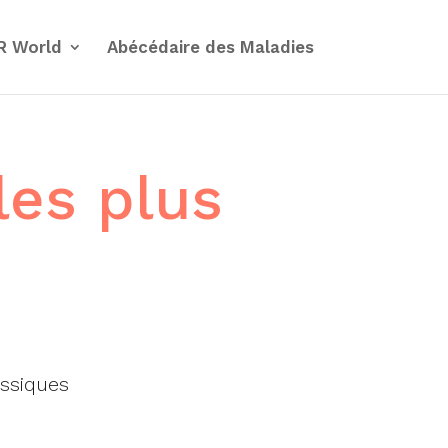
R World
Abécédaire des Maladies
les plus
assiques