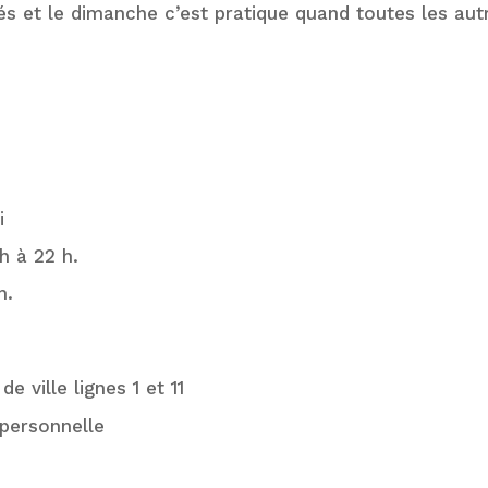
riés et le dimanche c’est pratique quand toutes les au
di
2h à 22 h.
h.
e ville lignes 1 et 11
e personnelle